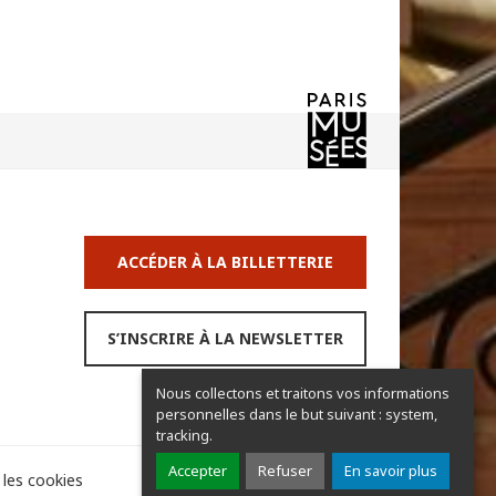
ACCÉDER À LA BILLETTERIE
S’INSCRIRE À LA NEWSLETTER
Nous collectons et traitons vos informations
personnelles dans le but suivant :
system,
tracking
.
Accepter
Refuser
En savoir plus
 les cookies
Partager
Partager