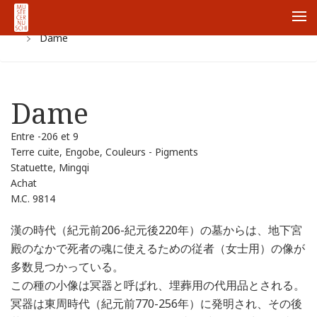
ホーム
Collections
Zhong Guo Korekusiyon
Han
Me
Dame
Dame
Entre -206 et 9
Terre cuite, Engobe, Couleurs - Pigments
Statuette, Mingqi
Achat
M.C. 9814
漢の時代（紀元前206-紀元後220年）の墓からは、地下宮
殿のなかで死者の魂に使えるための従者（女士用）の像が
多数見つかっている。
この種の小像は冥器と呼ばれ、埋葬用の代用品とされる。
冥器は東周時代（紀元前770-256年）に発明され、その後