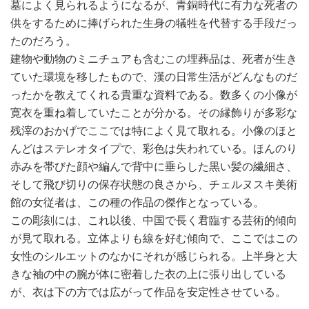
墓によく見られるようになるが、青銅時代に有力な死者の
供をするために捧げられた生身の犠牲を代替する手段だっ
たのだろう。
建物や動物のミニチュアも含むこの埋葬品は、死者が生き
ていた環境を移したもので、漢の日常生活がどんなものだ
ったかを教えてくれる貴重な資料である。数多くの小像が
寛衣を重ね着していたことが分かる。その縁飾りが多彩な
残滓のおかげでここでは特によく見て取れる。小像のほと
んどはステレオタイプで、彩色は失われている。ほんのり
赤みを帯びた顔や編んで背中に垂らした黒い髪の繊細さ、
そして飛び切りの保存状態の良さから、チェルヌスキ美術
館の女従者は、この種の作品の傑作となっている。
この彫刻には、これ以後、中国で長く君臨する芸術的傾向
が見て取れる。立体よりも線を好む傾向で、ここではこの
女性のシルエットのなかにそれが感じられる。上半身と大
きな袖の中の腕が体に密着した衣の上に張り出している
が、衣は下の方では広がって作品を安定性させている。