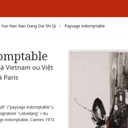
Yue Nan Xian Dang Dai Shi Qi
Paysage indomptable
omptable
à Vietnam ou Việt
 Paris
huất" ("paysage indomptable");
t signature "Lebadang" / Au
ysage indomptable, Cannes 1972