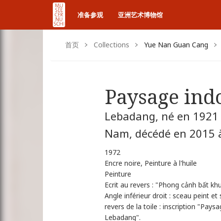
准备参观
亚洲艺术博物馆
首页
Collections
Yue Nan Guan Cang
Paysage ind
Lebadang, né en 1921 
Nam, décédé en 2015 à
1972
Encre noire, Peinture à l'huile
Peinture
Ecrit au revers : "Phong cảnh bất k
Angle inférieur droit : sceau peint e
revers de la toile : inscription "Pa
Lebadang".