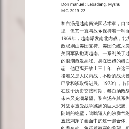
Don manuel : Lebadang, Myshu
M.C. 2015-22
黎白汤是越南裔法国艺术家，自1
里，但其一直与故乡保持着一种
1969年，越南爆发南北内战，
政权则由美国支持。美国总统尼
美国军队撤离越南。一系列关于
的浪潮愈发高涨。身在巴黎的黎
态，他已离开故土三十年，在这
接着又是人民内战，不断的战火使
巴黎和谈取得进展。1973年，
在这个历史交接时期，黎白汤既
未来又充满希望。黎白汤在其系列
对故乡遭受战争蹂躏的巨大悲痛
陡峭的绝壁，咄咄逼人的沸腾气
直接刺穿了画面中的这一混合体
的着色处，象征着微弱的希望，