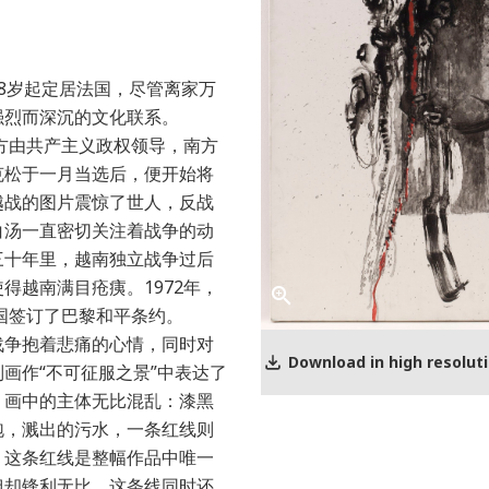
8岁起定居法国，尽管离家万
强烈而深沉的文化联系。
北方由共产主义政权领导，南方
克松于一月当选后，便开始将
越战的图片震惊了世人，反战
白汤一直密切关注着战争的动
三十年里，越南独立战争过后
得越南满目疮痍。1972年，
各国签订了巴黎和平条约。
战争抱着悲痛的心情，同时对
Download in high resolut
画作“不可征服之景”中表达了
。画中的主体无比混乱：漆黑
泡，溅出的污水，一条红线则
。这条红线是整幅作品中唯一
但却锋利无比，这条线同时还