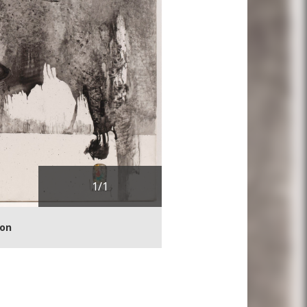
1
/1
ion