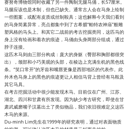
赛努奇博物馆同时收藏了另一件陶制无腿马俑，长57厘米。
马腿应该也是木制，但也已缺失。通常古人会在马身上绘制
一些图案，或配有皮质或丝制鞍具；这也解释今天我们看到
的马身简素异常，亮点都集中到了古希腊“帕特农神庙”般雕
塑风格的马头上。和其它二战前的考古挖掘类同，这匹马的
身上没有绘画和着衣的痕迹，马俑由头身两部分组成，通过
脖子连接。
这匹木马则由三部分构成：庞大的身躯（臀部和胸部都很突
出），颈部和小巧美观的头部，在棱边上充满生机的黑色线
条。“笑口常开”的牙齿和嘴唇更像是西部地区的代表作。此
外木色马身上的黑色的痕迹更让人相信马背上曾经有马鞍及
其它马具。
在考古挖掘活动中很少能发现木马。目前仅在广州、江苏、
湖北、四川和甘肃有所发现。因为缺少考古研究，即使在甘
肃武威磨嘴子汉墓出土了类似物品，我们依旧很难定义这匹
木马的来源。
Du-minh Lim先生在1999年的研究表明，通过对表面物质