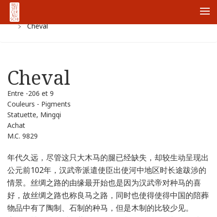
首页
Collections
Zhong Guo Guan Cang
Yi Zhao
Me
Cheval
Cheval
Entre -206 et 9
Couleurs - Pigments
Statuette, Mingqi
Achat
M.C. 9829
年代久远，尽管这只大木马的腿已经缺失，却较生动呈现出
公元前102年，汉武帝派遣使臣出使河中地区时长途跋涉的
情景。丝绸之路的由缘最开始也是因为汉武帝对种马的喜
好，故丝绸之路也称良马之路，同时也使得使得中国的陪葬
物品中有了陶制、石制的种马，但是木制的比较少见。