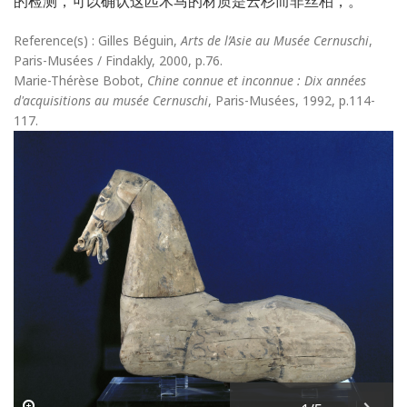
的检测，可以确认这匹木马的材质是云杉而非丝柏，。
Reference(s) : Gilles Béguin,
Arts de l’Asie au Musée Cernuschi
,
Paris-Musées / Findakly, 2000, p.76.
Marie-Thérèse Bobot,
Chine connue et inconnue : Dix années
d'acquisitions au musée Cernuschi
, Paris-Musées, 1992, p.114-
117.