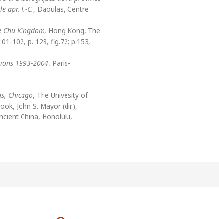
le apr. J.-C.
, Daoulas, Centre
he Chu Kingdom
, Hong Kong, The
1-102, p. 128, fig.72; p.153,
itions 1993-2004
, Paris-
gs, Chicago
, The Univesity of
ok, John S. Mayor (dir.),
Ancient China, Honolulu,