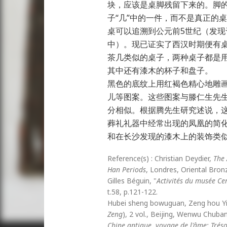
块，应该是桌脚残留下来的。脚
子“几”中的一件，而不是真正的
桌可以追溯到公元前5世纪（发
中）。现已证实了西汉时期便有
茶几类似的桌子，两种桌子都是
其中还有漆木的杯子和盘子。
黑色的底纹上用红褐色精心地雕
儿等图案。这些图案与滕仁生先生
分相似。根据腾先生研究述说，
葬礼礼器中经常出现的凤凰的简
和在长沙发现的漆木上的装饰类
Reference(s) : Christian Deydier,
The 
Han Periods
, Londres, Oriental Bron
Gilles Béguin, "
Activités du musée Ce
t.58, p.121-122.
Hubei sheng bowuguan, Zeng hou Yi
Zeng
), 2 vol., Beijing, Wenwu Chuba
Chine antique, voyage de l'âme: Trés