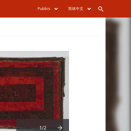
Publics
简体中文
Rechercher
1
/2