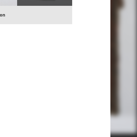
Next
ion
Download in high resoluti