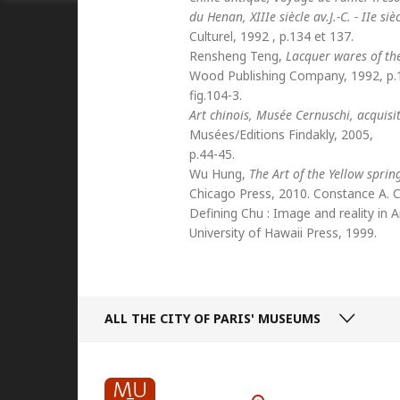
du Henan, XIIIe siècle av.J.-C. - IIe sièc
Culturel, 1992 , p.134 et 137.
Rensheng Teng,
Lacquer wares of t
Wood Publishing Company, 1992, p.10
fig.104-3.
Art chinois, Musée Cernuschi, acquis
Musées/Editions Findakly, 2005,
p.44-45.
Wu Hung,
The Art of the Yellow sprin
Chicago Press, 2010. Constance A. Co
Defining Chu : Image and reality in 
University of Hawaii Press, 1999.
ALL THE CITY
OF PARIS' MUSEUMS