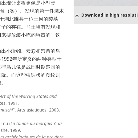
的出现让桌板更像是小型桌
桌台（案）。发现的第一件漆木
Download in high resolut
现于湖北睢县一位王侯的陵墓
桌子的存在。马王堆有发现和
用来摆放装小吃的容器的，这
画出小蚯蚓、云彩和昂首的鸟
1992年所定义的两种类型十
这些鸟儿像是战国时期楚国的
化版。而这些虫蚀状的图纹则
似。
Art of the Warring States and
zes, 1991.
rnuschi
", Arts asiatiques, 2003,
 mu (
La tombe du marquis Yi de
nshe, 1989.
ors archéologiques de la province