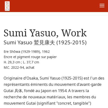
ホーム
Node
Sumi Yasuo, Work
Me
Sumi Yasuo, Work
Sumi Yasuo 鷲見康夫 (1925-2015)
Ere Shōwa (1929-1989), 1962
Encre et pigment rouge sur papier
H. 29,3 cm ; L. 37,7 cm
M.C. 2022-94, achat
Originaire d'Osaka, Sumi Yasuo (1925-2015) est l'un des
représentants éminents du mouvement d'avant-garde
Gutai 具体, fondé au Japon en 1954. A travers la
recherche de nouveaux matériaux, les membres du
mouvement Gutai (signifiant "concret, tangible")