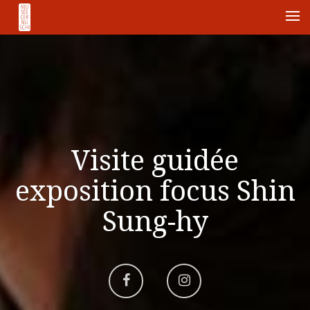
Me
Visite guidée
exposition focus Shin
Sung-hy
Aller
Aller
sur
sur