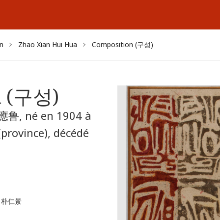
n
Zhao Xian Hui Hua
Composition (구성)
n (구성)
鲁, né en 1904 à
rovince), décédé
경, 朴仁景