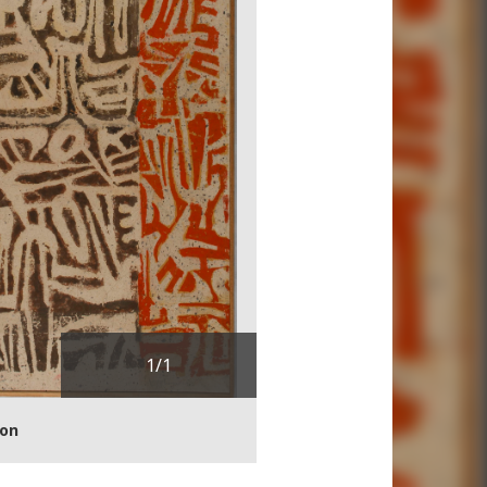
1
/1
ion