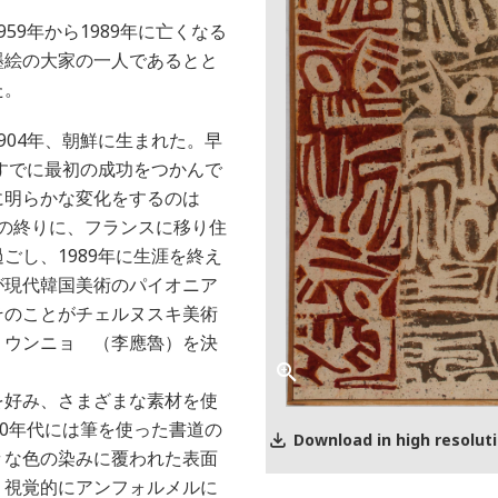
59年から1989年に亡くなる
墨絵の大家の一人であるとと
た。
904年、朝鮮に生まれた。早
にすでに最初の成功をつかんで
に明らかな変化をするのは
9年の終りに、フランスに移り住
ごし、1989年に生涯を終え
が現代韓国美術のパイオニア
そのことがチェルヌスキ美術
・ウンニョ （李應魯）を決
を好み、さまざまな素材を使
50年代には筆を使った書道の
Download in high resolut
々な色の染みに覆われた表面
、視覚的にアンフォルメルに