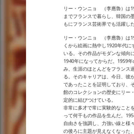
リー・ウンニョ （李應魯）は19
までフランスで暮らし、韓国の
もにフランス芸術界でも活躍し
リー・ウンニョ （李應魯）は1
くから絵画に熱中し1920年代
いる。その作品がモダンな傾向
1940年になってからだ。195
み、生涯のほとんどをフランス過
る。そのキャリアは、今日、彼
であったことを証明しており、
館のコレクションの歴史にリー
定的に結びつけている。
非常に多才で常に実験的なこと
って何千もの作品を生んだ。19
自由さを強調し、力強い線と様
の後ろに主題が見えなくなった