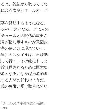
すると、雑誌から取ってしわ
ュによる表現とオールオーバ
漢字を発明するようになる。
仕事のベースとなる。これらの
リチュールとの関係の重要さ
記号が指し示すものが意図的
文字の使い方に現れている。
應魯）のスタイルは、再び紙
戻って行く。その絵にもっと
、繰り返されるために巨大な
表象となる。なかば抽象的書
映する人間の群れのようだ。
主義の象徴と受け取られてい
・清水、「チェルヌスキ美術館の活動」
-172.