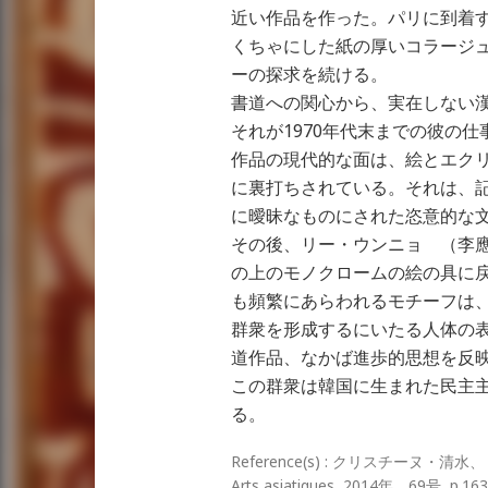
近い作品を作った。パリに到着
くちゃにした紙の厚いコラージ
ーの探求を続ける。
書道への関心から、実在しない
それが1970年代末までの彼の
作品の現代的な面は、絵とエク
に裏打ちされている。それは、
に曖昧なものにされた恣意的な
その後、リー・ウンニョ （李
の上のモノクロームの絵の具に
も頻繁にあらわれるモチーフは
群衆を形成するにいたる人体の
道作品、なかば進歩的思想を反
この群衆は韓国に生まれた民主
る。
Reference(s) : クリスチーヌ
Arts asiatiques, 2014年、69号 p.163