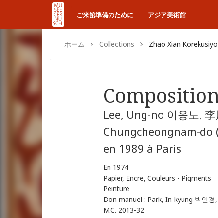
ご来館準備のために
アジア美術館
ホーム
Collections
Zhao Xian Korekusiyo
Compositio
Lee, Ung-no 이응노, 李應
Chungcheongnam-do (p
en 1989 à Paris
En 1974
Papier, Encre, Couleurs - Pigments
Peinture
Don manuel : Park, In-kyung 박인
M.C. 2013-32