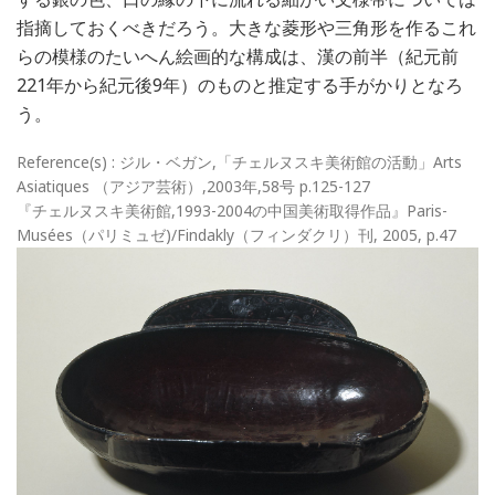
指摘しておくべきだろう。大きな菱形や三角形を作るこれ
らの模様のたいへん絵画的な構成は、漢の前半（紀元前
221年から紀元後9年）のものと推定する手がかりとなろ
う。
Reference(s) : ジル・ベガン,「チェルヌスキ美術館の活動」Arts
Asiatiques （アジア芸術）,2003年,58号 p.125-127
『チェルヌスキ美術館,1993-2004の中国美術取得作品』Paris-
Musées（パリミュゼ)/Findakly（フィンダクリ）刊, 2005, p.47