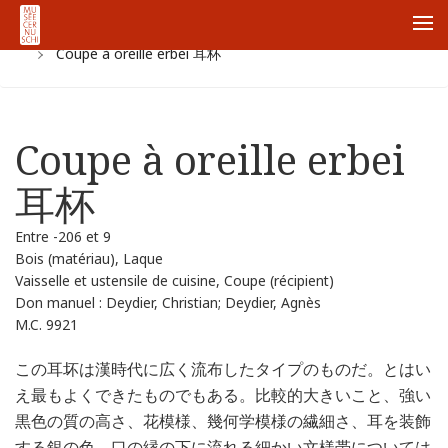
ホーム
Collections
Zhong Guo Korekusiyon
Han
Me
Coupe à oreille erbei 耳杯
Coupe à oreille erbei
耳杯
Entre -206 et 9
Bois (matériau), Laque
Vaisselle et ustensile de cuisine, Coupe (récipient)
Don manuel : Deydier, Christian; Deydier, Agnès
M.C. 9921
この耳坏は漢時代に広く流布したタイプのものだ。とはい
え最もよくできたものでもある。比較的大きいこと、強い
黒色の質の高さ、花模様、幾何学模様の繊細さ、耳を装飾
する銀の色、口の縁の下に流れる細かい文様帯については