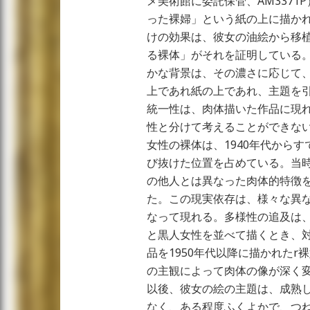
メ美術館に委託保管、AM3371
った裸婦」という紙の上に描か
けの効果は、彼女の油絵から移
る裸体」がそれを証明している
かな背景は、その濃さに応じて
上であれ紙の上であれ、主題を
統一性は、肉体描いた作品に現
性と分けて考えることができな
女性の裸体は、1940年代から
び抜けた位置を占めている。当
の他人とは異なった肉体的特徴
た。この現実依存は、様々な異
なって現れる。多様性の追及は、
と黒人女性を並べて描くとき、
品を1950年代以降に描かれた
の主観によって肉体の像が深く
以後、彼女の絵の主題は、成熟
なく、ある程度ふくよかで、つ