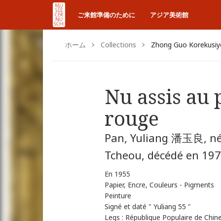
ご来館準備のために
アジア美術館
ホーム
Collections
Zhong Guo Korekusi
Nu assis au 
rouge
Pan, Yuliang 潘玉良, né
Tcheou, décédé en 197
En 1955
Papier, Encre, Couleurs - Pigments
Peinture
Signé et daté " Yuliang 55 "
Legs : République Populaire de Chi