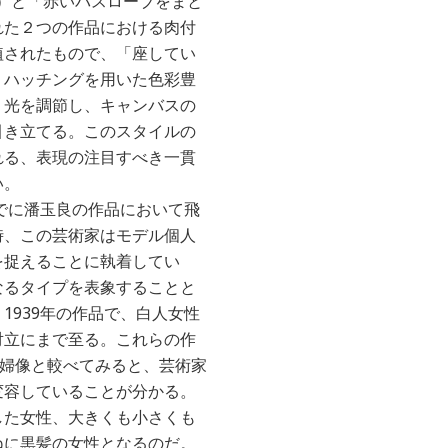
P）と「赤いバスローブをまと
れた２つの作品における肉付
植されたもので、「座してい
。ハッチングを用いた色彩豊
、光を調節し、キャンバスの
引き立てる。このスタイルの
れる、表現の注目すべき一貫
い。
すでに潘玉良の作品において飛
時、この芸術家はモデル個人
を捉えることに執着してい
なるタイプを表象することと
1939年の作品で、白人女性
対立にまで至る。これらの作
r裸婦像と較べてみると、芸術家
変容していることが分かる。
した女性、大きくも小さくも
ねに黒髪の女性となるのだ。