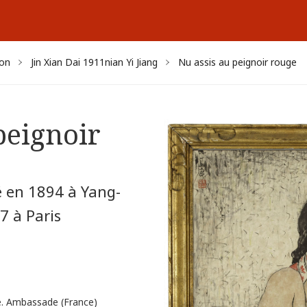
yon
Jin Xian Dai 1911nian Yi Jiang
Nu assis au peignoir rouge
peignoir
 en 1894 à Yang-
7 à Paris
ne. Ambassade (France)