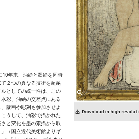
に10年来、油絵と墨絵を同時
来て２つの異なる技術を超越
イルとしての統一性は、この
、水彩、油絵の交差点にある
れ、版画や彫刻も参加させよ
Download in high resolut
。こうして、油彩で描かれた
軽さと変化を墨の素描から取
り」（国立近代美術館よりギ