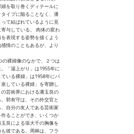
裸婦を取り巻くディテールに
オタイプに陥ることなく、潘
よって結ばれているように見
寄与している。 肉体の変わ
情を表現する姿勢を描くよう
的感情のこともあるが、より
。
３つの裸婦像のなかで、２つは
。「湯上がり」は1955年に
ている裸婦」は1958年にパ
「座している裸婦」を寄贈し
リの芸術界における潘玉良の
る。郭有守は、その外交官と
ち、自分の友人である芸術家
を作ることができ、いくつか
潘玉良による張大千の胸像を
のも彼である。周林は、フラ