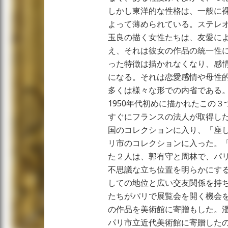
しかし東洋的な性格は、一般に
よって薄められている。ステレ
玉良の描く女性たちは、友愛に
え、それは彼女の作品の統一性に
った特徴は描かれなくなり、感
になる。それは恋愛感情や母性
多くは様々な形での内省である
1950年代初めに描かれたこの
すぐにフランスの法人が取得した
国のコレクションに入り、「座し
リ市のコレクションに入った。
た２人は、郭有守と周林で、パ
不思議な立ち位置を明らかにす
しての地位と広い交友関係を持
たちがパリで展覧会を開く機会
の作品を美術館に寄贈もした。
パリ市立近代美術館に寄贈した