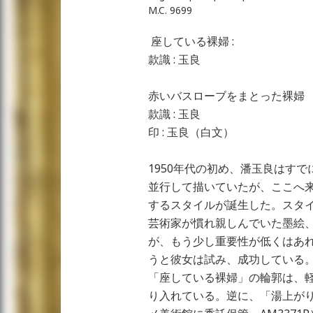
M.C. 9699
座している裸婦 :
款識 : 玉良
赤いバスローブをまとった裸婦
款識 : 玉良
印 : 玉良（白文）
1950年代の初め、潘玉良はすで
並行して描いていたが、ここへ
するスタイルが誕生した。スタ
芸術家が慣れ親しんでいた墨絵
が、もう少し重要性が低くはあ
うと彼女は試み、成功している
「座している裸婦」の輪郭は、
り入れている。逆に、「湯上が