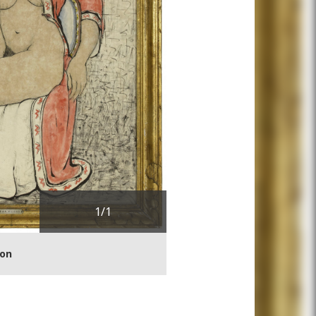
1
/1
ion