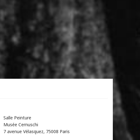
Salle Peinture
Musée Cernuschi
7 avenue Vélasquez, 75008 Paris