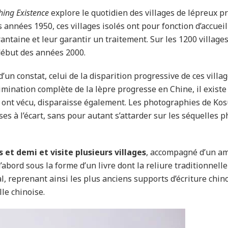
hing Existence
explore le quotidien des villages de lépreux p
s années 1950, ces villages isolés ont pour fonction d’accuei
rantaine et leur garantir un traitement. Sur les 1200 village
 début des années 2000.
un constat, celui de la disparition progressive de ces villa
limination complète de la lèpre progresse en Chine, il existe
 y ont vécu, disparaisse également. Les photographies de Ko
es à l’écart, sans pour autant s’attarder sur les séquelles p
 et demi et visite plusieurs villages
, accompagné d’un ami 
’abord sous la forme d’un livre dont la reliure traditionnell
l, reprenant ainsi les plus anciens supports d’écriture chino
lle chinoise.