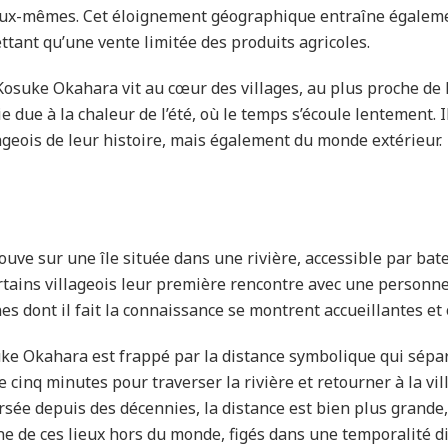
 eux-mêmes. Cet éloignement géographique entraîne égalemen
tant qu’une vente limitée des produits agricoles.
Kosuke Okahara vit au cœur des villages, au plus proche de l
e due à la chaleur de l’été, où le temps s’écoule lentement. 
lageois de leur histoire, mais également du monde extérieur.
ve sur une île située dans une rivière, accessible par batea
tains villageois leur première rencontre avec une personne
es dont il fait la connaissance se montrent accueillantes et 
uke Okahara est frappé par la distance symbolique qui sépare
e cinq minutes pour traverser la rivière et retourner à la vill
ersée depuis des décennies, la distance est bien plus grande
 de ces lieux hors du monde, figés dans une temporalité dif