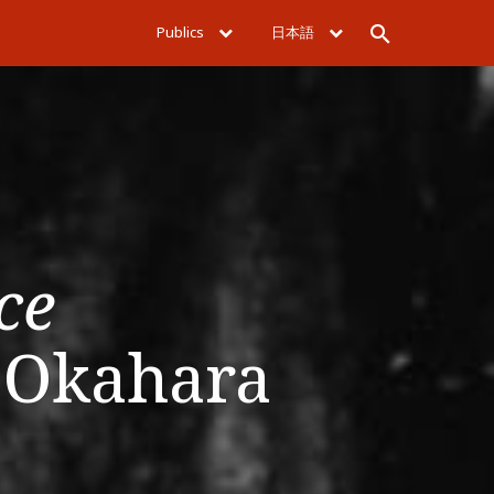
Publics
日本語
Rechercher
ce
e Okahara