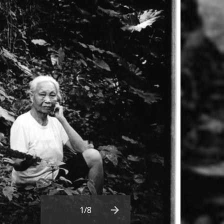
1
/8
Next