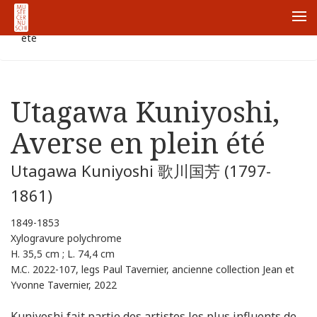
ホーム
Node
Utagawa Kuniyoshi, Averse en plein
Me
été
Utagawa Kuniyoshi,
Averse en plein été
Utagawa Kuniyoshi 歌川国芳 (1797-
1861)
1849-1853
Xylogravure polychrome
H. 35,5 cm ; L. 74,4 cm
M.C. 2022-107, legs Paul Tavernier, ancienne collection Jean et
Yvonne Tavernier, 2022
Kuniyoshi fait partie des artistes les plus influents de