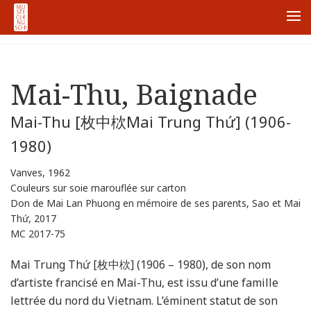
ホーム
Node
Mai-Thu, Baignade
Me
Mai-Thu, Baignade
Mai-Thu [枚中栨Mai Trung Thứ] (1906-
1980)
Vanves, 1962
Couleurs sur soie marouflée sur carton
Don de Mai Lan Phuong en mémoire de ses parents, Sao et Mai
Thứ, 2017
MC 2017-75
Mai Trung Thứ [枚中栨] (1906 – 1980), de son nom
d’artiste francisé en Mai-Thu, est issu d’une famille
lettrée du nord du Vietnam. L’éminent statut de son