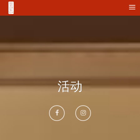
Me
活动
Aller
Aller
sur
sur
Facebook
Instagram