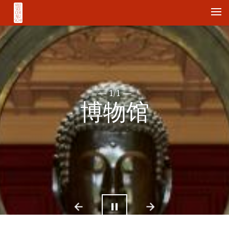
Me
1/1
博物馆
Previous
Next