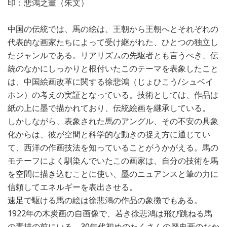
印：悲鴻之畫（朱文）
中国の伝統では、馬の絵は、王朝から王朝へとそれぞれの
代表的な画家たちによって受け継がれた、ひとつの独立し
たジャンルである。リアリズムの先駆者とも言うべき、伝
統のなかにしっかりと根付いたこのテーマを表象したこと
は、中国絵画改革に関する徐悲鴻（じょひこう/シュベイ
ホン）の考えの実証となっている。技術としては、作品は
紙の上に墨で描かれており、伝統絵画を継承している。
しかしながら、表象された馬のアングル、その不安の具象
化からは、彼が空間と科学的な動きの捉え方に通じてい
て、西洋の作画技法を知っていることがうかがえる。馬の
モチーフによく馴染んでいたこの画家は、自分の技術を馬
を空間に描き込むことに使い、墨のニュアンスと筆の力に
信頼してエネルギーを表出させる。
速足で駆ける馬の絵は徐悲鴻の作品の象徴でもある。
1922年の木炭画の自画像で、若き徐悲鴻は飛び跳ねる馬
の素描の前にいる。30年代初めのたくさんの歴史画のなか