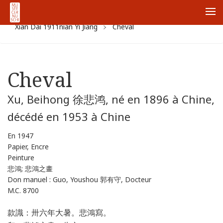
ホーム
Collections
Zhong Guo Korekusiyon
Jin
Me
Xian Dai 1911nian Yi Jiang
Cheval
Cheval
Xu, Beihong 徐悲鸿, né en 1896 à Chine,
décédé en 1953 à Chine
En 1947
Papier, Encre
Peinture
悲鴻; 悲鴻之畫
Don manuel : Guo, Youshou 郭有守, Docteur
M.C. 8700
款識：卅六年大暑。悲鴻寫。