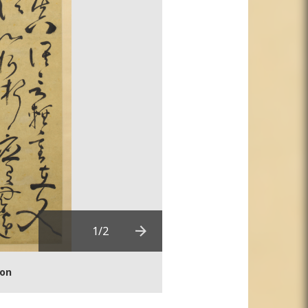
1
/2
Next
Download in high resoluti
ion