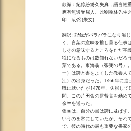
款識：紀錄紛紛久失真，語言輕
應有無邊受屈人。此劉翰林先生
印：汝弼 (朱文)
翻訳 : 記録がバラバラになり
く、言葉の意味を推し量る仕事
しその意味するところをただ字
牲になるものは数知れないだろ
葉である。東海翁（張弼の号）。
ー）は詩と書をよくした教養人
江）の出身だった。1466年に
職に就いたが1478年、失脚し
間、この片田舎の監督官を勤め
余生を送った。
張弼は、自分の書は詩に及ばず
いうのを常にしていたが、それ
で、彼の時代の最も重要な書家