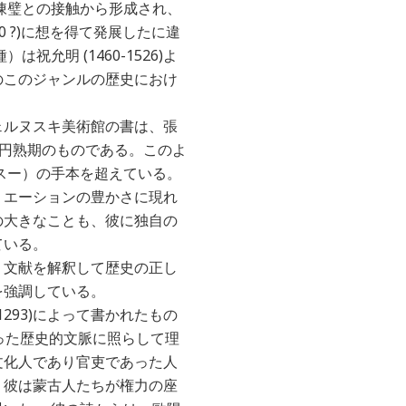
陳璧との接触から形成され、
800 ?)に想を得て発展したに違
祝允明 (1460-1526)よ
のこのジャンルの歴史におけ
ェルヌスキ美術館の書は、張
の円熟期のものである。このよ
スー）の手本を超えている。
リエーションの豊かさに現れ
の大きなことも、彼に独自の
ている。
、文献を解釈して歴史の正し
を強調している。
-1293)によって書かれたもの
った歴史的文脈に照らして理
文化人であり官吏であった人
。彼は蒙古人たちが権力の座