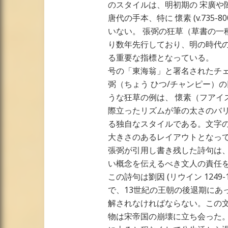
のスタイルは、明初期の 宋廣や
唐代の手本、特に 懷素 (v.735-
いない。 張弼の狂草（草書の一種）は
り数年先行しており、明の時代
る重要な指標となっている。
号の「東海翁」と署名されたチ
弼（ちょう ひつ/チャンピー）
うな狂草の例は、 懷素（フアイ
際立ったリズムが筆の太さのバ
る独自なスタイルである。文字
大きさのあるレイアウトとなっ
張弼が引用し書き残した詩句は
い概念を伝えるべき文人の責任
この詩句は劉因 (リウイン 1249
で、13世紀の王朝の後退期にあ
解されなければならない。この
物は宋帝国の崩壊に立ち会った