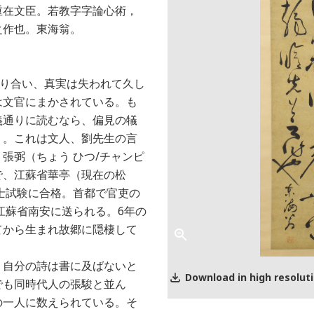
重在文臣。若教字字論心術，
之作也。東海翁。
混じり合い、真実は失われて久し
は文官にまかされている。も
義通りに読むなら、偏見の犠
う。これは文人、劉先生の言
張弼（ちょう ひつ/チャンピ
で、江蘇省華亭（現在の松
進士試験に合格。首都で官吏の
て江蘇省南安に送られる。6年の
てから生まれ故郷に隠棲して
、自分の詩は書に及ばないと
Download in high resolut
でも同時代人の張駿と並ん
の一人に数えられている。そ