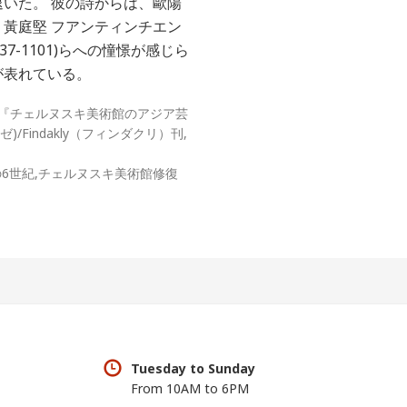
いた。 彼の詩からは、歐陽
72)、黃庭堅 フアンティンチエン
 1037-1101)らへの憧憬が感じら
が表れている。
（監修）『チェルヌスキ美術館のアジア芸
ゼ)/Findakly（フィンダクリ）刊,
6世紀,チェルヌスキ美術館修復
Tuesday to Sunday
From 10AM to 6PM