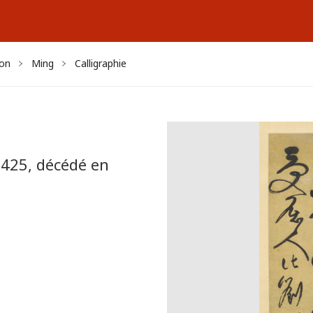
yon
Ming
Calligraphie
425, décédé en