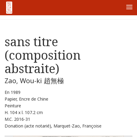
首页
Collections
sans titre (composition abstraite)
Me
sans titre
(composition
abstraite)
Zao, Wou-ki 趙無極
En 1989
Papier, Encre de Chine
Peinture
H. 104 x l. 107.2 cm
M.C. 2016-31
Donation (acte notarié), Marquet-Zao, Françoise