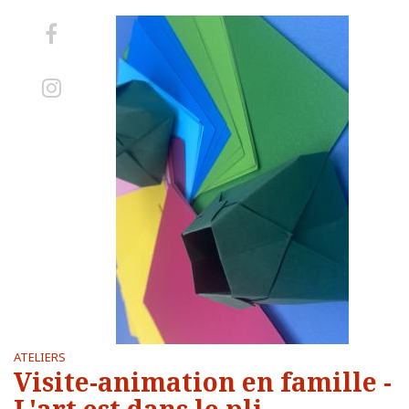
Aller
sur
Aller
Facebook
sur
Instagram
ATELIERS
Visite-animation en famille -