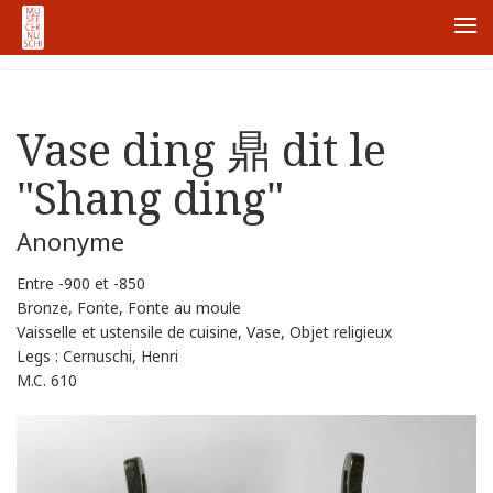
Home
Vase ding 鼎 dit le "Shang ding"
Me
Vase ding 鼎 dit le
"Shang ding"
Anonyme
Entre -900 et -850
Bronze, Fonte, Fonte au moule
Vaisselle et ustensile de cuisine, Vase, Objet religieux
Legs : Cernuschi, Henri
M.C. 610