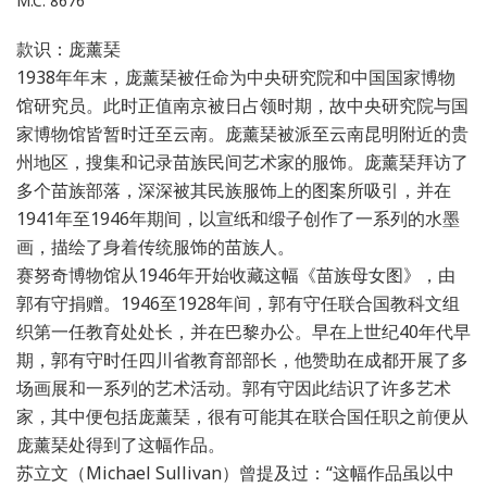
M.C. 8676
款识：庞薰琹
1938年年末，庞薰琹被任命为中央研究院和中国国家博物
馆研究员。此时正值南京被日占领时期，故中央研究院与国
家博物馆皆暂时迁至云南。庞薰琹被派至云南昆明附近的贵
州地区，搜集和记录苗族民间艺术家的服饰。庞薰琹拜访了
多个苗族部落，深深被其民族服饰上的图案所吸引，并在
1941年至1946年期间，以宣纸和缎子创作了一系列的水墨
画，描绘了身着传统服饰的苗族人。
赛努奇博物馆从1946年开始收藏这幅《苗族母女图》，由
郭有守捐赠。1946至1928年间，郭有守任联合国教科文组
织第一任教育处处长，并在巴黎办公。早在上世纪40年代早
期，郭有守时任四川省教育部部长，他赞助在成都开展了多
场画展和一系列的艺术活动。郭有守因此结识了许多艺术
家，其中便包括庞薰琹，很有可能其在联合国任职之前便从
庞薰琹处得到了这幅作品。
苏立文（Michael Sullivan）曾提及过：“这幅作品虽以中