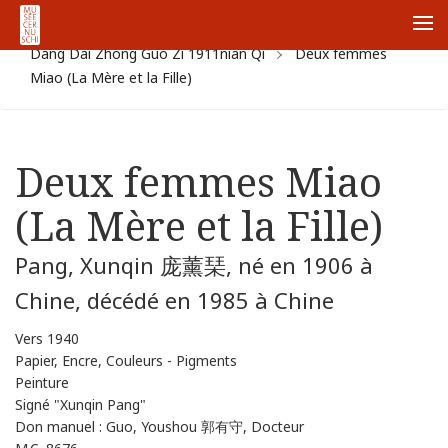
首页
Collections
Zhong Guo Guan Cang
Xian
Me
Dang Dai Zhong Guo Zi 1911nian Qi
Deux femmes
Miao (La Mère et la Fille)
Deux femmes Miao
(La Mère et la Fille)
Pang, Xunqin 庞薰琹, né en 1906 à
Chine, décédé en 1985 à Chine
Vers 1940
Papier, Encre, Couleurs - Pigments
Peinture
Signé "Xunqin Pang"
Don manuel : Guo, Youshou 郭有守, Docteur