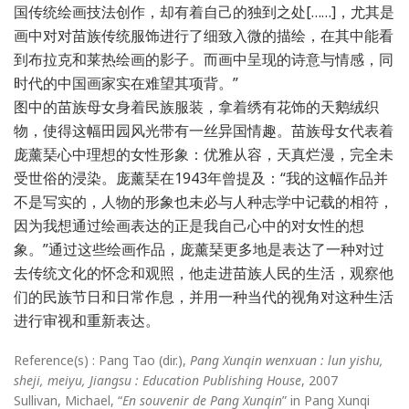
国传统绘画技法创作，却有着自己的独到之处[……]，尤其是
画中对对苗族传统服饰进行了细致入微的描绘，在其中能看
到布拉克和莱热绘画的影子。而画中呈现的诗意与情感，同
时代的中国画家实在难望其项背。”
图中的苗族母女身着民族服装，拿着绣有花饰的天鹅绒织
物，使得这幅田园风光带有一丝异国情趣。苗族母女代表着
庞薰琹心中理想的女性形象：优雅从容，天真烂漫，完全未
受世俗的浸染。庞薰琹在1943年曾提及：“我的这幅作品并
不是写实的，人物的形象也未必与人种志学中记载的相符，
因为我想通过绘画表达的正是我自己心中的对女性的想
象。”通过这些绘画作品，庞薰琹更多地是表达了一种对过
去传统文化的怀念和观照，他走进苗族人民的生活，观察他
们的民族节日和日常作息，并用一种当代的视角对这种生活
进行审视和重新表达。
Reference(s) : Pang Tao (dir.),
Pang Xunqin wenxuan : lun yishu,
sheji, meiyu, Jiangsu : Education Publishing House
, 2007
Sullivan, Michael, “
En souvenir de Pang Xunqin
” in Pang Xunqi