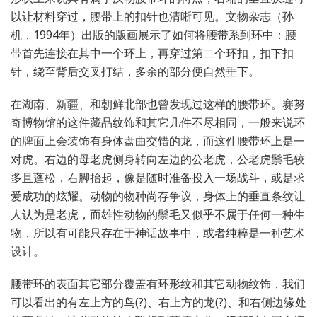
以让材料穿过，腰带上的扣针也清晰可见。文物杂志（孙
机，1994年）出版的版画展示了如何将腰带系到环中：腰
带首先连接在其中一个环上，再穿过第二个环扣，扣下扣
针，绕至背后交叉打结，多余的部分便自然垂下。
在湖南、新疆、和朝鲜北部也曾发现过这样的腰带环。赛努
奇博物馆的这件藏品纹饰和其它几件不尽相同，一般来说环
的牌面上会装饰有身体盘曲交错的龙，而这件腰带环上是一
对虎。右边的母老虎侧身转向左边的公老虎，公老虎鬃毛较
多且蓬松，右脚抬起，像是随时准备投入一场战斗，或是求
爱成功的炫耀。动物的物种尚存争议，身体上的垂直条纹让
人认为是老虎，而雄性动物的鬃毛又似乎不属于任何一种生
物，所以有可能只存在于神话故事中，或者纯粹是一种艺术
设计。
腰带环的表面其它部分覆盖有环形纹和其它动物纹饰，我们
可以看出的有左上方的鸟(?)、右上方的龙(?)、和右侧边缘处