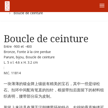
首页
Collections
Zhong Guo Guan Cang
Yi Zhao
Me
Boucle de ceinture
Boucle de ceinture
Entre -900 et -400
Bronze, Fonte à la cire perdue
Parure, bijou, Boucle de ceinture
L. 5 x l. 4.6 x H. 3.2 cm
:
M.C. 11814
一块薄薄的锻金牌上镶嵌有精美的宝石，其中一些是绿松
石。扣环中间配有笔直的扣针，根据带扣后面留下的材料组
织表明，腰带部分应为皮制。
形状上来说具有属于汉朝腰带环的特点，右端的垂直狭缝可