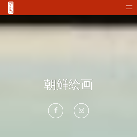
Me
朝鲜绘画
Aller
Aller
sur
sur
Facebook
Instagram