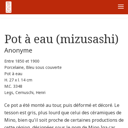
首页
Node
Pot à eau (mizusashi)
Me
Pot à eau (mizusashi)
Anonyme
Entre 1850 et 1900
Porcelaine, Bleu sous couverte
Pot à eau
H. 27 x l. 14 cm
M.C. 3348
Legs, Cernuschi, Henri
Ce pot a été monté au tour, puis déformé et décoré. Le
tesson est gris, plus lourd que celui des céramiques de
Mino, bien qu'il soit proche de certaines productions de
cette région, désignées sous le nom de Mino Iga car