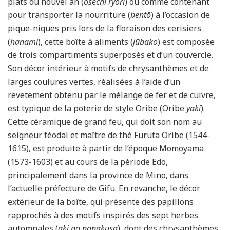
plats du nouvel an (
osechi ryōri
) ou comme contenant
pour transporter la nourriture (
bentō
) à l’occasion de
pique-niques pris lors de la floraison des cerisiers
(
hanami
), cette boîte à aliments (
jūbako
) est composée
de trois compartiments superposés et d’un couvercle.
Son décor intérieur à motifs de chrysanthèmes et de
larges coulures vertes, réalisées à l’aide d’un
revetement obtenu par le mélange de fer et de cuivre,
est typique de la poterie de style Oribe (Oribe
yaki
).
Cette céramique de grand feu, qui doit son nom au
seigneur féodal et maître de thé Furuta Oribe (1544-
1615), est produite à partir de l’époque Momoyama
(1573-1603) et au cours de la période Edo,
principalement dans la province de Mino, dans
l’actuelle préfecture de Gifu. En revanche, le décor
extérieur de la boîte, qui présente des papillons
rapprochés à des motifs inspirés des sept herbes
automnales (
aki no nanakusa
), dont des chrysanthèmes,