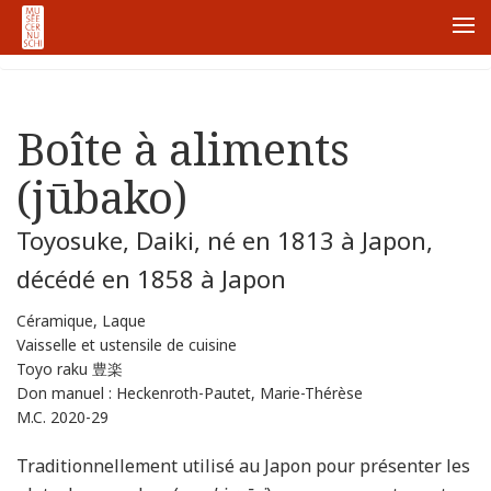
首页
Node
Boîte à aliments (jūbako)
Me
Boîte à aliments
(jūbako)
Toyosuke, Daiki, né en 1813 à Japon,
décédé en 1858 à Japon
Céramique, Laque
Vaisselle et ustensile de cuisine
Toyo raku 豊楽
Don manuel : Heckenroth-Pautet, Marie-Thérèse
M.C. 2020-29
Traditionnellement utilisé au Japon pour présenter les