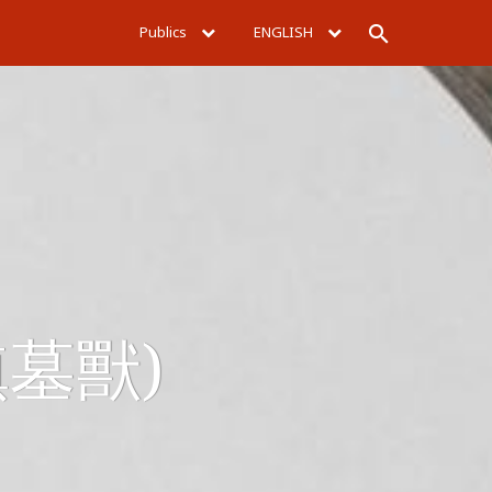
Publics
ENGLISH
Rechercher
(鎮墓獸)