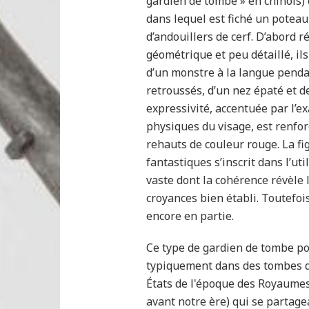
gardien de tombe » en chinois) 
dans lequel est fiché un potea
d’andouillers de cerf. D’abord r
géométrique et peu détaillé,
il
d’un monstre à la langue pend
retroussés,
d’un nez épaté et 
expressivité, accentuée
par l’e
physiques du visage, est renfo
rehauts de couleur
rouge. La fi
fantastiques s’inscrit dans l’uti
vaste dont
la cohérence révèle 
croyances bien établi.
Toutefois
encore en partie.
Ce type de gardien de tombe p
typiquement dans des tombes d
États de l'époque des Royaume
avant notre ère) qui se partage