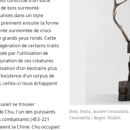
est constitué d’un socle
u de bois surmonté
éalisés dans un style
s prennent ensuite la forme
ante
surmontée de crocs
de grands yeux
ronds. Cette
xagération de certains traits
rcée par
l’utilisation de
guration de ces créatures
lisation
d’un bestiaire plus
l’existence
d’un corpus de
, celles-ci nous échappent
ouvait se
trouver
e Chu, l'un des puissants
Bois, Paris, musée Cernuschi.
Cernuschi / Roger-Viollet.
s combattants (453-221
aient la Chine. Chu occupait