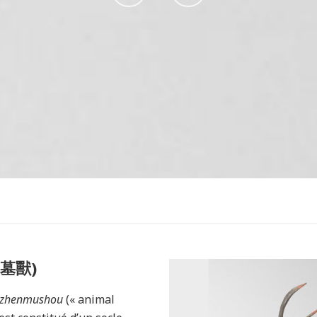
sur
sur
Facebook
Instagram
鎮墓獸)
zhenmushou
(
« animal