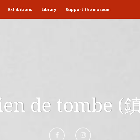
Exhibitions
Library
Support the museum
ien de tombe 
Aller
Aller