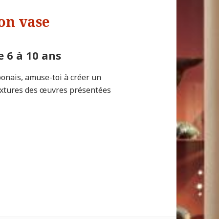
ton vase
e 6 à 10 ans
ponais, amuse-toi à créer un
textures des œuvres présentées