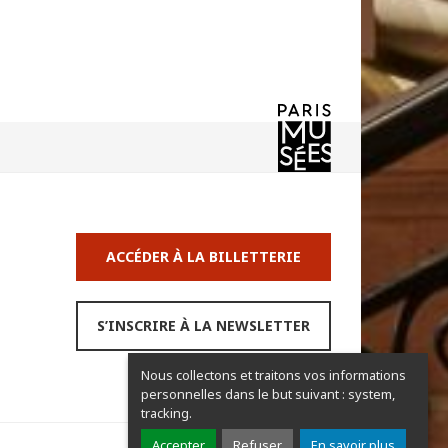
ACCÉDER À LA BILLETTERIE
S’INSCRIRE À LA NEWSLETTER
Nous collectons et traitons vos informations
personnelles dans le but suivant :
system,
tracking
.
Accepter
Refuser
En savoir plus