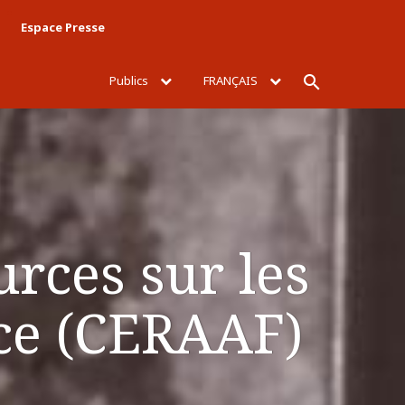
Espace Presse
Publics
FRANÇAIS
Rechercher
urces sur les
nce (CERAAF)