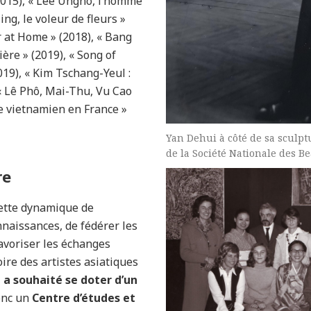
(2015), « Lee Ungno, l’homme
ing, le voleur de fleurs »
r at Home » (2018), « Bang
ière » (2019), « Song of
2019), « Kim Tschang-Yeul :
t « Lê Phô, Mai-Thu, Vu Cao
e vietnamien en France »
Yan Dehui à côté de sa sculpt
de la Société Nationale des Be
re
 cette dynamique de
nnaissances, de fédérer les
favoriser les échanges
ire des artistes asiatiques
 a souhaité se doter d’un
onc un
Centre d’études et