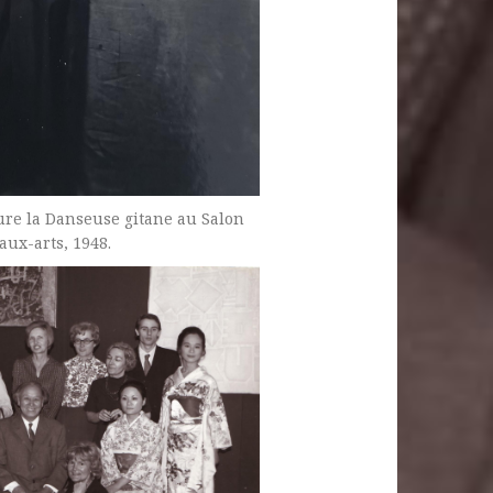
ure la Danseuse gitane au Salon
aux-arts, 1948.