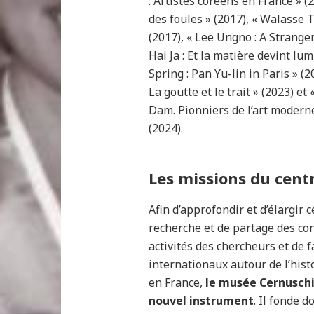
: Artistes coréens en France » 
des foules » (2017), « Walasse T
(2017), « Lee Ungno : A Strange
Hai Ja : Et la matière devint lum
Spring : Pan Yu-lin in Paris » (
La goutte et le trait » (2023) e
Dam. Pionniers de l’art modern
(2024).
Les missions du cent
Afin d’approfondir et d’élargir
recherche et de partage des co
activités des chercheurs et de 
internationaux autour de l’histo
en France,
le musée Cernuschi
nouvel instrument
. Il fonde d