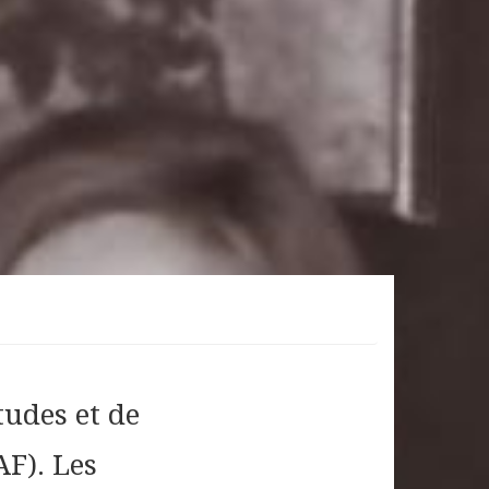
udes et de
AF). Les