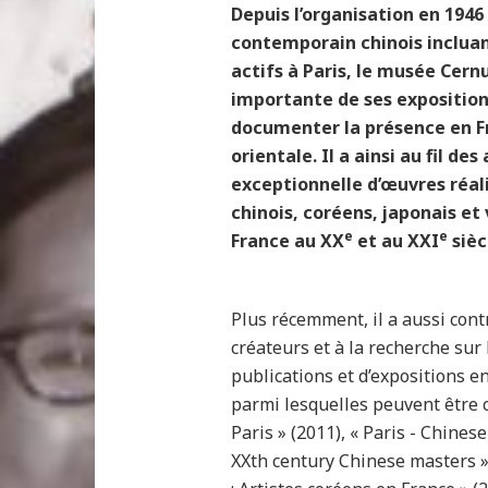
Depuis l’organisation en 1946 
contemporain chinois incluan
actifs à Paris, le musée Cern
importante de ses expositions
documenter la présence en Fr
orientale. Il a ainsi au fil de
exceptionnelle d’œuvres réali
chinois, coréens, japonais et
e
e
France au XX
et au XXI
sièc
Plus récemment, il a aussi cont
créateurs et à la recherche sur l
publications et d’expositions en
parmi lesquelles peuvent être c
Paris » (2011), « Paris - Chines
XXth century Chinese masters »