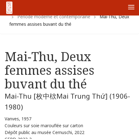
Accueil
Collections
Collections vietnamiennes
Me
Période moderne et contemporaine
Mai-Thu, Deux
femmes assises buvant du thé
Mai-Thu, Deux
femmes assises
buvant du thé
Mai-Thu [枚中栨Mai Trung Thứ] (1906-
1980)
Vanves, 1957
Couleurs sur soie marouflée sur carton
Dépôt public au musée Cernuschi, 2022