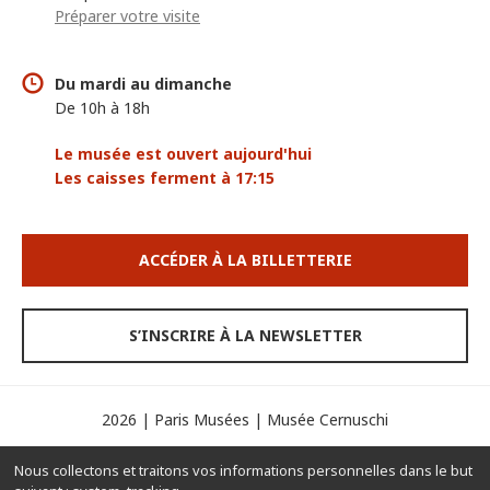
Préparer votre visite
Du mardi au dimanche
De 10h à 18h
Le musée est ouvert aujourd'hui
Les caisses ferment à 17:15
ACCÉDER À LA BILLETTERIE
S’INSCRIRE À LA NEWSLETTER
2026 | Paris Musées | Musée Cernuschi
Espace presse
Mentions légales
Crédits
Nous collectons et traitons vos informations personnelles dans le but
Contacts
Gérer les cookies