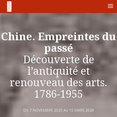
Me
Chine. Empreintes du
passé
Découverte de
l’antiquité et
renouveau des arts.
1786-1955
DU 7 NOVEMBRE 2025 AU 15 MARS 2026