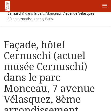
Accueil
Façade, hôtel Cernuschi (actuel musée
Me
Cernuschi) dans le parc Monceau, 7 avenue Vélasquez,
8ème arrondissement, Paris.
Façade, hôtel
Cernuschi (actuel
musée Cernuschi)
dans le parc
Monceau, 7 avenue
Vélasquez, 8ème
arrondissement,