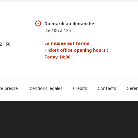
Du mardi au dimanche
De 10h à 18h
Le musée est fermé
 21 50
Ticket office opening hours :
Today 10:00
ce presse
Mentions légales
Crédits
Contacts
Gérer