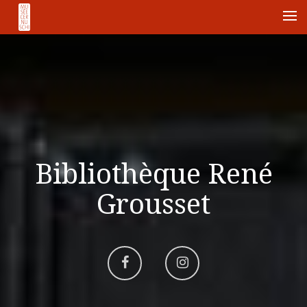
Me
Bibliothèque René
Grousset
Aller
Aller
sur
sur