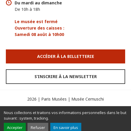
Du mardi au dimanche
De 10h à 18h
Le musée est fermé
Ouverture des caisses :
Samedi 08 août à 10h00
ACCÉDER À LA BILLETTERIE
S’INSCRIRE À LA NEWSLETTER
2026 | Paris Musées | Musée Cernuschi
Espace presse
Mentions légales
Crédits
Nous collectons et traitons vos informations personnelles dans le but
Contacts
Gérer les cookies
suivant :
system, tracking
.
Partager
Partager
Accepter
Refuser
En savoir plus