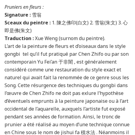
Pruniers en fleurs :
Signature :
雪翁
Sceaux du peintre :
1. 陳之佛印(白文) 2. 雪翁(朱文) 3. 心
即是佛(朱文)
Traduction :
Xue Weng (surnom du peintre).
L’art de la peinture de fleurs et d’oiseaux dans le style
gongbi tel qu’il fut pratiqué par Chen Zhifo ou par son
contemporain Yu Fei’an 于非闇 , est généralement
considéré comme une restauration du style exact et
naturel qui avait fait la renommée de ce genre sous les
Song. Cette résurgence des techniques du gongbi dans
l’œuvre de Chen Zhifo ne doit pas exlure l’hypothèse
d’éventuels emprunts à la peinture japonaise ou à l’art
occidental de l’aquarelle, auxquels l’artiste fut exposé
pendant ses années de formation. Ainsi, le tronc de
prunier a été réalisé au moyen d’une technique connue
en Chine sous le nom de jishui fa 積水法 . Néanmoins il