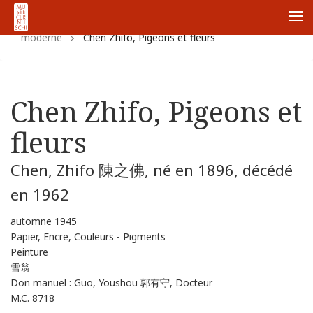
Accueil
Collections
Collections chinoises
Chine
Me
moderne
Chen Zhifo, Pigeons et fleurs
Chen Zhifo, Pigeons et
fleurs
Chen, Zhifo 陳之佛, né en 1896, décédé
en 1962
automne 1945
Papier, Encre, Couleurs - Pigments
Peinture
雪翁
Don manuel : Guo, Youshou 郭有守, Docteur
M.C. 8718