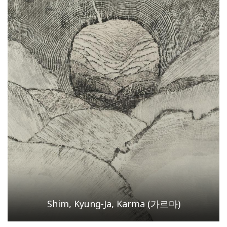
Shim, Kyung-Ja, Karma (가르마)