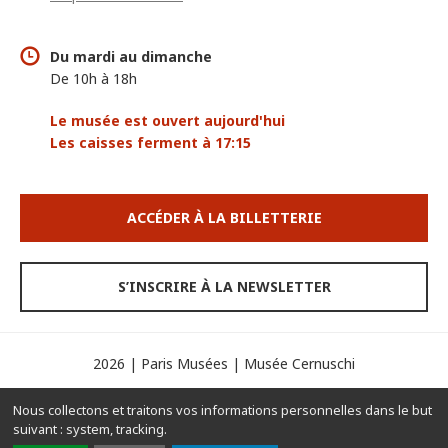
Du mardi au dimanche
De 10h à 18h
Le musée est ouvert aujourd'hui
Les caisses ferment à 17:15
ACCÉDER À LA BILLETTERIE
S’INSCRIRE À LA NEWSLETTER
2026 | Paris Musées | Musée Cernuschi
Espace presse
Mentions légales
Crédits
Nous collectons et traitons vos informations personnelles dans le but
Contacts
Gérer les cookies
suivant :
system, tracking
.