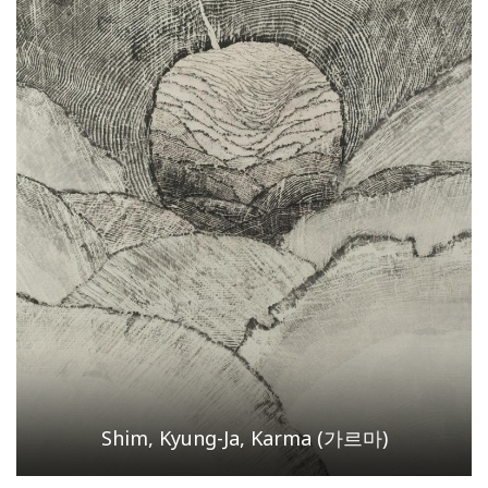
Shim, Kyung-Ja, Karma (가르마)