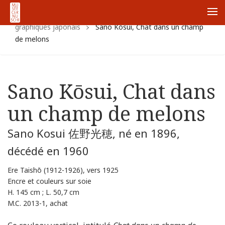
Accueil
Collections
Collections japonaises
Arts
Me
graphiques japonais
Sano Kōsui, Chat dans un champ
de melons
Sano Kōsui, Chat dans
un champ de melons
Sano Kosui 佐野光穂, né en 1896,
décédé en 1960
Ere Taish
ō (1912-1926), v
ers 1925
Encre et couleurs sur soie
H. 145 cm ; L. 50,7 cm
M.C. 2013-1, achat