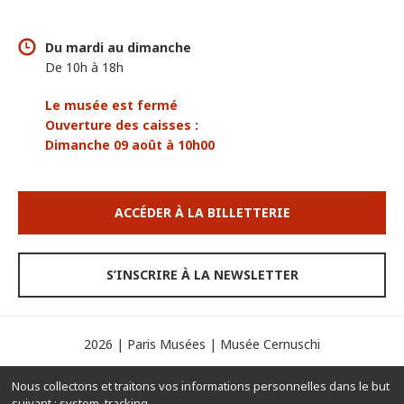
Du mardi au dimanche
De 10h à 18h
Le musée est fermé
Ouverture des caisses :
Dimanche 09 août à 10h00
ACCÉDER À LA BILLETTERIE
S’INSCRIRE À LA NEWSLETTER
2026 | Paris Musées | Musée Cernuschi
Espace presse
Mentions légales
Crédits
Nous collectons et traitons vos informations personnelles dans le but
Contacts
Gérer les cookies
suivant :
system, tracking
.