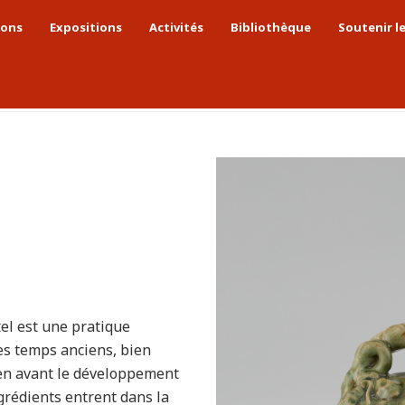
ions
Expositions
Activités
Bibliothèque
Soutenir l
ennes
Période du Đại Việt
Pot à chaux
el est une pratique
s temps anciens, bien
bien avant le développement
ngrédients entrent dans la