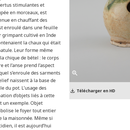
vertus stimulantes et
oupée en morceaux, est
enue en chauffant des
est enroulé dans une feuille
r grimpant cultivé en Inde
ontenaient la chaux qui était
spatule. Leur forme même
la chique de bétel : le corps
e et l’anse prend l’aspect
uquel s’enroule des sarments
elief naissent à la base de
ule du pot. L’usage des
Télécharger en HD
ation d’objets liés à cette
st un exemple. Objet
olise le foyer tout entier
 de la maisonnée. Même si
dien, il est aujourd’hui