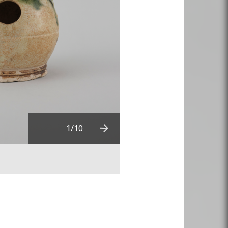
1
/10
Next
Télécharger en HD