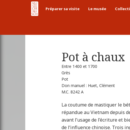
Préparer sa visite
Le musée
Collect
Accueil
Collections
Collections vietnami
Pot à chaux
Entre 1400 et 1700
Grès
Pot
Don manuel : Huet, Clément
M.C. 8242 A
La coutume de mastiquer le bét
répandue au Vietnam depuis de
avant l’usage de l’écriture et 
de l’influence chinoise. Trois i