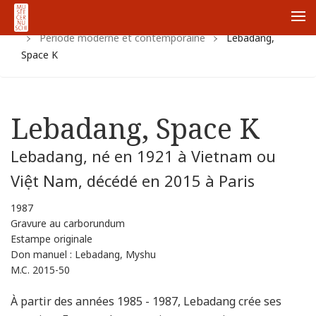
Accueil
Collections
Collections vietnamiennes
Me
Période moderne et contemporaine
Lebadang,
Space K
Lebadang, Space K
Lebadang, né en 1921 à Vietnam ou
Việt Nam, décédé en 2015 à Paris
1987
Gravure au carborundum
Estampe originale
Don manuel : Lebadang, Myshu
M.C. 2015-50
À partir des années 1985 - 1987, Lebadang crée ses