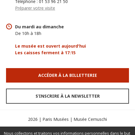
Téléphone : 01 53 96 21 50
Préparer votre visite
Du mardi au dimanche
De 10h à 18h
Le musée est ouvert aujourd'hui
Les caisses ferment à 17:15
ACCÉDER À LA BILLETTERIE
S’INSCRIRE À LA NEWSLETTER
2026 | Paris Musées | Musée Cernuschi
Espace presse
Mentions légales
Crédits
Nous collectons et traitons vos informations personnelles dans le but