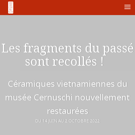
Me
Les fragments du passé
sont recollés !
Céramiques vietnamiennes du
musée Cernuschi nouvellement
restaurées
DU 14 JUIN AU 2 OCTOBRE 2022