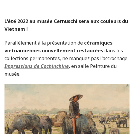
L'été 2022 au musée Cernuschi sera aux couleurs du
Vietnam !
Parallèlement à la présentation de
céramiques
vietnamiennes nouvellement restaurées
dans les
collections permanentes, ne manquez pas l'accrochage
Impressions de Cochinchine
, en salle Peinture du
musée.
dao_van_con_-
_buffles_paissant_parmi_les_tombeaux
1935_c_paris_musees-musee_cernuschi