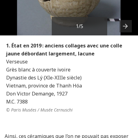
1
/5
Next
1. État en 2019 : anciens collages avec une colle
jaune débordant largement, lacune
Verseuse
Grès blanc à couverte ivoire
Dynastie des Lý (XIe-XIIIe siècle)
Vietnam, province de Thanh Hóa
Don Victor Demange, 1927
M.C. 7388
© Paris Musées / Musée Cernuschi
Ainsi, ces céramiques que l’on ne pouvait pas exposer