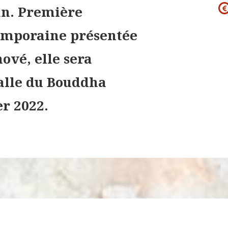
an. Première
temporaine présentée
ové, elle sera
salle du Bouddha
er 2022.