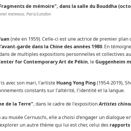
Fragments de mémoire", dans la salle du Bouddha (octo
amel mennour, Paris/London
Yuan
(née en 1959). Celle-ci est une actrice de premier plan
avant-garde dans la Chine des années 1980
. En témoigne
ans de multiples expositions personnelles et collectives au 
Center for Contemporary Art de Pékin
, le
Guggenheim m
is avec son mari, l'artiste
Huang Yong Ping
(1954-2019), S
ements constants sur l'altérité, l'identité et la langue.
ne de la Terre"
, dans le cadre de l'exposition
Artistes chinoi
 au musée Cernuschi, elle a choisi d'engager un dialogue ent
d'explorer un autre thème qui lui est cher, celui des
rapports