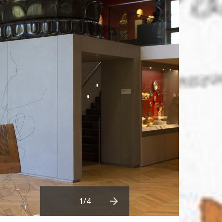
1
/4
Next