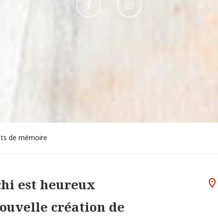
Aller
Aller
sur
sur
Facebook
Instagram
nts de mémoire
hi est heureux
nouvelle création de