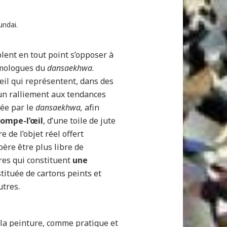
undai.
lent en tout point s’opposer à
homologues du
dansaekhwa
.
œil qui représentent, dans des
 un ralliement aux tendances
née par le
dansaekhwa,
afin
rompe-l’œil
, d’une toile de jute
 de l’objet réel offert
père être plus libre de
vres qui constituent
une
nstituée de cartons peints et
utres.
 la peinture, comme pratique et