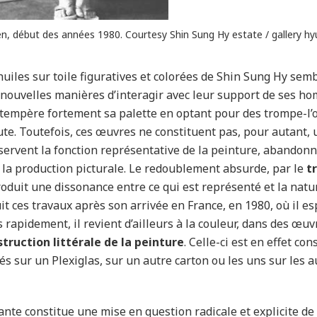
en, début des années 1980. Courtesy Shin Sung Hy estate / gallery hy
uiles sur toile figuratives et colorées de Shin Sung Hy semb
x nouvelles manières d’interagir avec leur support de ses 
 tempère fortement sa palette en optant pour des trompe-l’
ute. Toutefois, ces œuvres ne constituent pas, pour autant,
servent la fonction représentative de la peinture, abandon
 la production picturale. Le redoublement absurde, par le
t
roduit une dissonance entre ce qui est représenté et la nature
t ces travaux après son arrivée en France, en 1980, où il es
 rapidement, il revient d’ailleurs à la couleur, dans des œu
truction littérale de la peinture
. Celle-ci est en effet co
és sur un Plexiglas, sur un autre carton ou les uns sur les a
nte constitue une mise en question radicale et explicite de