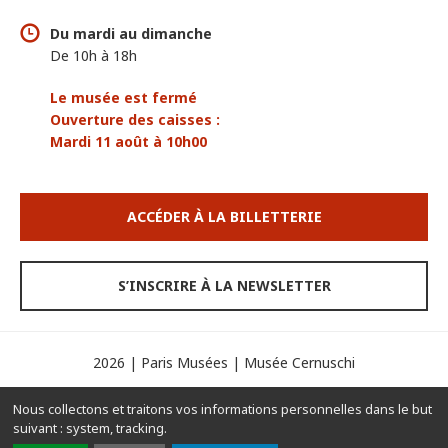
Du mardi au dimanche
De 10h à 18h
Le musée est fermé
Ouverture des caisses :
Mardi 11 août à 10h00
ACCÉDER À LA BILLETTERIE
S’INSCRIRE À LA NEWSLETTER
2026 | Paris Musées | Musée Cernuschi
Espace presse
Mentions légales
Crédits
Nous collectons et traitons vos informations personnelles dans le but
Contacts
Gérer les cookies
suivant :
system, tracking
.