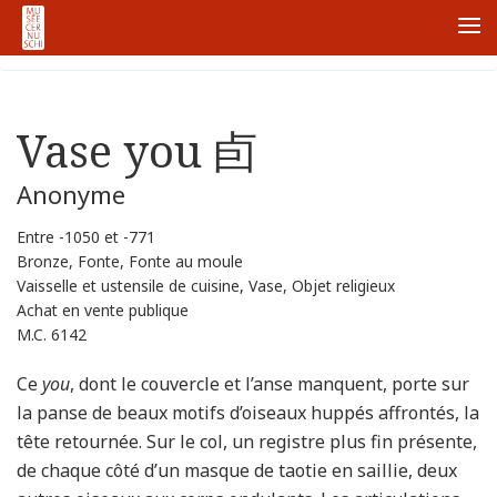
Accueil
Node
Vase you 卣
Me
Vase you 卣
Anonyme
Entre -1050 et -771
Bronze, Fonte, Fonte au moule
Vaisselle et ustensile de cuisine, Vase, Objet religieux
Achat en vente publique
M.C. 6142
Ce
you
, dont le couvercle et l’anse manquent, porte sur
la panse de beaux motifs d’oiseaux huppés affrontés, la
tête retournée. Sur le col, un registre plus fin présente,
de chaque côté d’un masque de taotie en saillie, deux