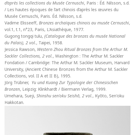
d’après les collections du Musée Cernuschi
, Paris : Éd. Nilsson, s.d.
/ Les hautes époques de l’art chinois d’après les œuvres du
Musée Cernuschi, Paris. Éd. Nilsson, s.d.
Vadime Elisseeff,
Bronzes archaïques chinois au musée Cernuschi
,
vol.1, t.1, n°23, Paris, L'Asiathèque, 1977.
Gugong tongqi tulu,
(Catalogue des bronzes du musée National
du Palais), 2 vol.
, Taipei, 1958.
Jessica Rawson,
Western Zhou Ritual Bronzes from the Arthur M.
Sackler Collections, 2 vol.
, Washington : The Arthur M. Sackler
Fondation / Cambridge: The Arthur M. Sackler Museum, Harvard
University, (Ancient Chinese Bronzes from the Arthur M. Sackler
Collections, vol. II A et II B), 1995.
Jörg Trübner,
Yu und Kuang Zur Typologie der Chinesischen
Bronzen
, Leipzig: Klinkhardt / Biermann Verlag, 1999.
Umehara, Sueji,
Shinshu sen'oku Seishō, 2 vol.
, Kyōto, Sen'oku
Hakkotan.