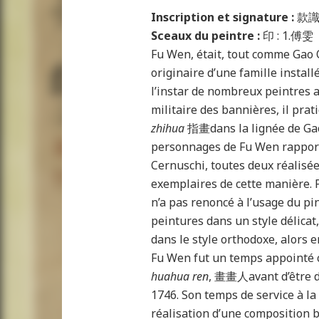
Inscription et signature :
款識
Sceaux du peintre :
印 : 1.傅
Fu Wen, était, tout comme Gao Q
originaire d’une famille instal
l’instar de nombreux peintres
militaire des bannières, il prat
zhihua
指畫dans la lignée de Gao
personnages de Fu Wen rapport
Cernuschi, toutes deux réalisée
exemplaires de cette manière. 
n’a pas renoncé à l’usage du pin
peintures dans un style délicat
dans le style orthodoxe, alors en
Fu Wen fut un temps appointé 
huahua ren
, 畫畫人avant d’être d
1746. Son temps de service à la
réalisation d’une composition