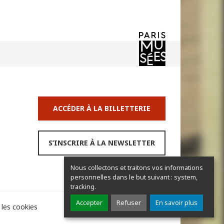
ACCÉDER À LA BILLETTERIE
S’INSCRIRE À LA NEWSLETTER
Nous collectons et traitons vos informations
personnelles dans le but suivant :
system,
tracking
.
Accepter
Refuser
En savoir plus
 les cookies
Partager
Partager