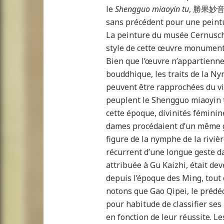
le
Shengguo miaoyin tu
, 勝果妙音圖
sans précédent pour une peintu
La peinture du musée Cernuschi
style de cette œuvre monument
Bien que l’œuvre n’appartienne
bouddhique, les traits de la Ny
peuvent être rapprochées du vi
peuplent le Shengguo miaoyin tu
cette époque, divinités féminin
dames procédaient d’un même ge
figure de la nymphe de la rivi
récurrent d’une longue geste d
attribuée à Gu Kaizhi, était d
depuis l’époque des Ming, tout
notons que Gao Qipei, le prédé
pour habitude de classifier se
en fonction de leur réussite. L