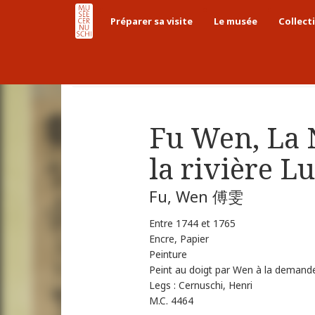
Préparer sa visite
Le musée
Collect
Accueil
Collections
Collections chinoises
Fu Wen, La
la rivière L
Fu, Wen 傅雯
Entre 1744 et 1765
Encre, Papier
Peinture
Peint au doigt par Wen à la demande 
Legs : Cernuschi, Henri
M.C. 4464