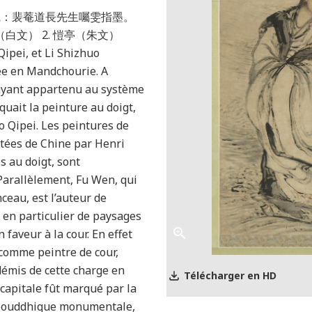
：裴菴道長先生囑雯指墨。
雯（白文） 2. 愷亭（朱文）
ipei, et Li Shizhuo
lée en Mandchourie. A
 ayant appartenu au système
iquait la peinture au doigt,
 Qipei. Les peintures de
ées de Chine par Henri
s au doigt, sont
Parallèlement, Fu Wen, qui
ceau, est l’auteur de
, en particulier de paysages
 faveur à la cour. En effet
comme peintre de cour,
émis de cette charge en
Télécharger en HD
 capitale fût marqué par la
 bouddhique monumentale,