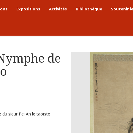
ions
Expositions
Activités
Bibliothèque
Soutenir l
Dynastie Qing
Fu Wen, La Nymphe de la rivière Luo
 Nymphe de
uo
du sieur Pei An le taoïste