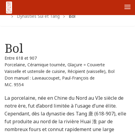
Accueil
Collections
Collections chinoises
Me
Dynasties Sui et Tang
Bol
Bol
Entre 618 et 907
Porcelaine, Céramique tournée, Glaçure = Couverte
Vaisselle et ustensile de cuisine, Récipient (vaisselle), Bol
Don manuel : Laveaucoupet, Paul-François de
M.C. 9554
La porcelaine, née en Chine du Nord au VIe siècle de
notre ère, fut d’abord limitée à l’usage d’une élite.
Cependant, dès la dynastie des Tang 唐 (618-907), elle
fut produite au nord de la rivière Huai 淮 par de
nombreux fours et connut rapidement une large