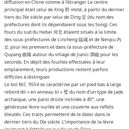
diffusion en Chine comme à l’étranger. Le centre
principal était celui de Xing 邢 imité, à partir du dernier
tiers du IXe siècle par celui de Ding 定 (du nom des
préfectures dont ils dépendaient sous les Song). Ces
fours du sud du Hebei 河北 étaient situés à la limite
des sous-préfectures de Lincheng 臨城 et de Neiqiu 内
丘 pour les premiers et dans la sous-préfecture de
Quyang 曲陽 autour du village de Jianci 澗磁 pour les
seconds. En dépit des fouilles effectuées à leur
emplacement, leurs productions restent parfois
difficiles à distinguer.
Le bol M.C. 9554 se caractérise par un pied bas à large
rebord dit « en anneau bi » 璧 du nom d’un type de jade
archaïque, une paroi droite inclinée à 45°, une
généreuse lèvre ourlée et une couverte aux reflets
bleutés. Ces traits permettent de le dater dans le
dernier tiers du IXe siècle. L’importance de la lèvre