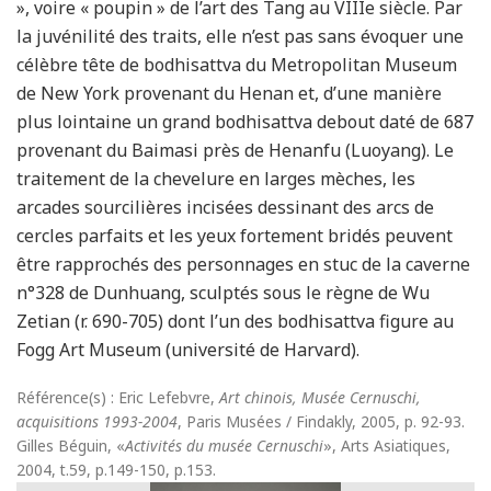
», voire « poupin » de l’art des Tang au VIIIe siècle. Par
la juvénilité des traits, elle n’est pas sans évoquer une
célèbre tête de bodhisattva du Metropolitan Museum
de New York provenant du Henan et, d’une manière
plus lointaine un grand bodhisattva debout daté de 687
provenant du Baimasi près de Henanfu (Luoyang). Le
traitement de la chevelure en larges mèches, les
arcades sourcilières incisées dessinant des arcs de
cercles parfaits et les yeux fortement bridés peuvent
être rapprochés des personnages en stuc de la caverne
n°328 de Dunhuang, sculptés sous le règne de Wu
Zetian (r. 690-705) dont l’un des bodhisattva figure au
Fogg Art Museum (université de Harvard).
Référence(s) : Eric Lefebvre,
Art chinois, Musée Cernuschi,
acquisitions 1993-2004
, Paris Musées / Findakly, 2005, p. 92-93.
Gilles Béguin, «
Activités du musée Cernuschi
», Arts Asiatiques,
2004, t.59, p.149-150, p.153.