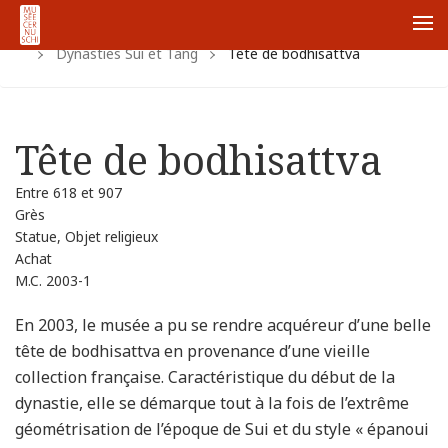
Accueil
Collections
Collections chinoises
Me
Dynasties Sui et Tang
Tête de bodhisattva
Tête de bodhisattva
Entre 618 et 907
Grès
Statue, Objet religieux
Achat
M.C. 2003-1
En 2003, le musée a pu se rendre acquéreur d’une belle
tête de bodhisattva en provenance d’une vieille
collection française. Caractéristique du début de la
dynastie, elle se démarque tout à la fois de l’extrême
géométrisation de l’époque de Sui et du style « épanoui