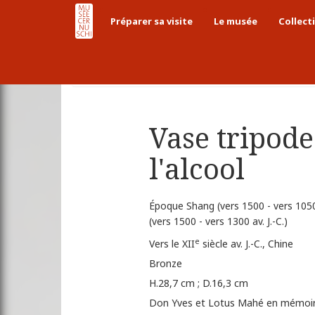
Préparer sa visite
Le musée
Collect
Accueil
Collections
Collections chinoises
Vase tripode
l'alcool
Époque Shang (vers 1500 - vers 1050 
(vers 1500 - vers 1300 av. J.-C.)
e
Vers le XII
siècle av. J.-C., Chine
Bronze
H.28,7 cm ; D.16,3 cm
Don Yves et Lotus Mahé en mémoir