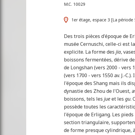
M.C. 10029
1er étage, espace 3 [La période
Des trois pièces d'époque de E
musée Cernuschi, celle-ci est la
explicite. La forme des
jia
, vase
boissons fermentées, dérive de
de Longshan (vers 2000 - vers 160
(vers 1700 - vers 1550 av. J.-C.).
l'époque des Shang mais ils dis
dynastie des Zhou de l'Ouest, 
boissons, tels les
jue
et les
gu
.
possède toutes les caractéristi
l'époque de Erligang. Les pieds
section triangulaire, supporte
de forme presque cylindrique, à