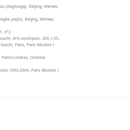
ou Qingtongqi
, Beijing, Wenwu
ongbe yanjïu
, Beijing, Wenwu
1, n°2
uschi, Arts asiatiques
, 200, t.55,
rnuschi
, Paris, Paris Musées /
, Paris/Londres, Oriental
itions 1993-2004
, Paris Musées /