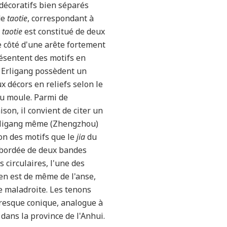
 décoratifs bien séparés
de
taotie
, correspondant à
e
taotie
est constitué de deux
 côté d'une arête fortement
ésentent des motifs en
 Erligang possèdent un
x décors en reliefs selon le
du moule. Parmi de
on, il convient de citer un
Erligang même (Zhengzhou)
on des motifs que le
jia
du
 bordée de deux bandes
 circulaires, l'une des
 en est de même de l'anse,
e maladroite. Les tenons
resque conique, analogue à
dans la province de l'Anhui.