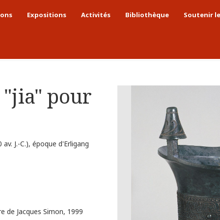
ions
Expositions
Activités
Bibliothèque
Soutenir l
Période des Shang
Vase tripode "jia" pour l'alcool
 "jia" pour
av. J.-C.), époque d'Erligang
e de Jacques Simon, 1999