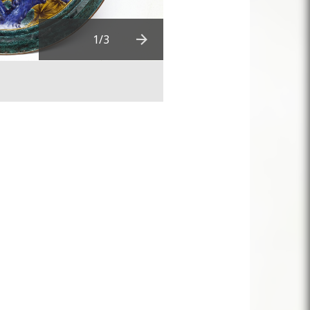
1
/3
Next
Télécharger en HD