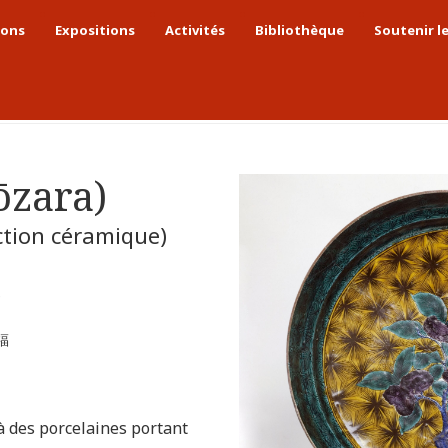
ions
Expositions
Activités
Bibliothèque
Soutenir l
es
Céramiques et verres
Grand plat (ōzara)
ōzara)
ction céramique)
e
 福
 des porcelaines portant