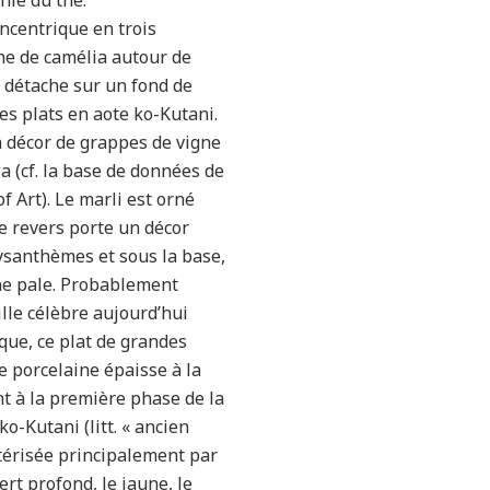
nie du thé.
ncentrique en trois
he de camélia autour de
e détache sur un fond de
es plats en aote ko-Kutani.
à décor de grappes de vigne
 (cf. la base de données de
 Art). Le marli est orné
e revers porte un décor
rysanthèmes et sous la base,
ne pale. Probablement
ille célèbre aujourd’hui
que, ce plat de grandes
e porcelaine épaisse à la
nt à la première phase de la
ko-Kutani (litt. « ancien
ctérisée principalement par
ert profond, le jaune, le