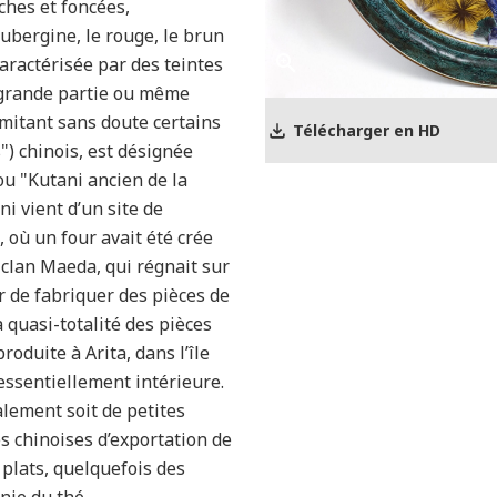
ches et foncées,
aubergine, le rouge, le brun
caractérisée par des teintes
 grande partie ou même
 imitant sans doute certains
Télécharger en HD
") chinois, est désignée
ou "Kutani ancien de la
i vient d’un site de
, où un four avait été crée
e clan Maeda, qui régnait sur
r de fabriquer des pièces de
la quasi-totalité des pièces
roduite à Arita, dans l’île
ssentiellement intérieure.
lement soit de petites
es chinoises d’exportation de
 plats, quelquefois des