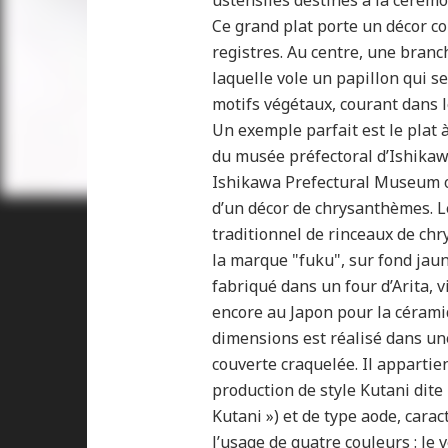
ustensiles destinés à la cérémo
Ce grand plat porte un décor co
registres. Au centre, une branc
laquelle vole un papillon qui s
motifs végétaux, courant dans l
Un exemple parfait est le plat 
du musée préfectoral d’Ishikawa
Ishikawa Prefectural Museum of
d’un décor de chrysanthèmes. L
traditionnel de rinceaux de ch
la marque "fuku", sur fond jau
fabriqué dans un four d’Arita, v
encore au Japon pour la cérami
dimensions est réalisé dans un
couverte craquelée. Il appartie
production de style Kutani dite 
Kutani ») et de type aode, cara
l’usage de quatre couleurs : le v