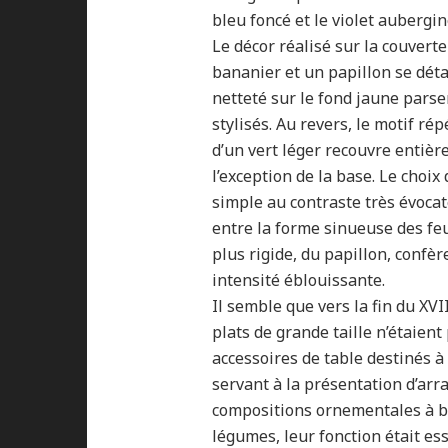
bleu foncé et le violet aubergin
Le décor réalisé sur la couverte
bananier et un papillon se dét
netteté sur le fond jaune par
stylisés. Au revers, le motif ré
d’un vert léger recouvre entièr
l’exception de la base. Le cho
simple au contraste très évocat
entre la forme sinueuse des feu
plus rigide, du papillon, confèr
intensité éblouissante.
Il semble que vers la fin du XVII
plats de grande taille n’étaien
accessoires de table destinés à 
servant à la présentation d’ar
compositions ornementales à ba
légumes, leur fonction était es