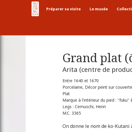
Préparer sa visite
Le musée
Collect
Accueil
Collections
Collections japonais
Grand plat (
Arita (centre de produ
Entre 1640 et 1670
Porcelaine, Décor peint sur couvert
Plat
Marque à l'intérieur du pied : "fuku"
Legs : Cernuschi, Henri
M.C. 3365
On donne le nom de ko-Kutani à